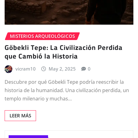
MISTERIOS ARQUEOLÓGICOS
Göbekli Tepe: La Civilización Perdida
que Cambió la Historia
vicram10
May 2, 2025
0
Descubre por qué Göbekli Tepe podría reescribir la
historia de la humanidad. Una civilización perdida, un
templo milenario y muchas…
LEER MÁS