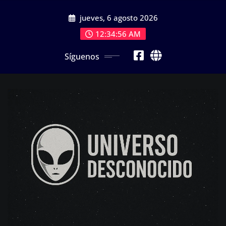
Saltar
jueves, 6 agosto 2026
al
contenido
12:34:56 AM
Síguenos