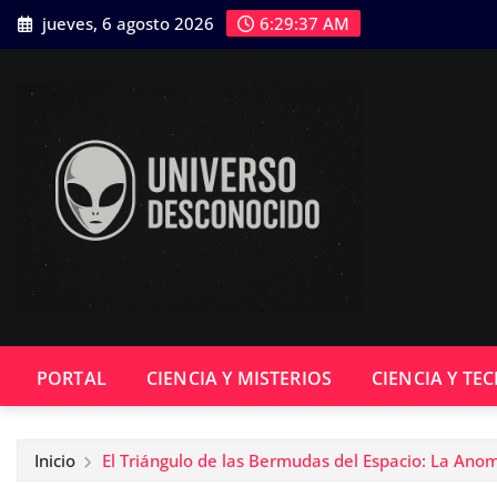
Saltar
jueves, 6 agosto 2026
6:29:37 AM
al
contenido
PORTAL
CIENCIA Y MISTERIOS
CIENCIA Y TE
Inicio
El Triángulo de las Bermudas del Espacio: La Ano