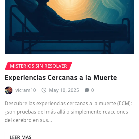
MISTERIOS SIN RESOLVER
Experiencias Cercanas a la Muerte
vicram10
May 10, 2025
0
Descubre las experiencias cercanas a la muerte (ECM):
¿son pruebas del más allá o simplemente reacciones
del cerebro en sus…
LEER MÁS